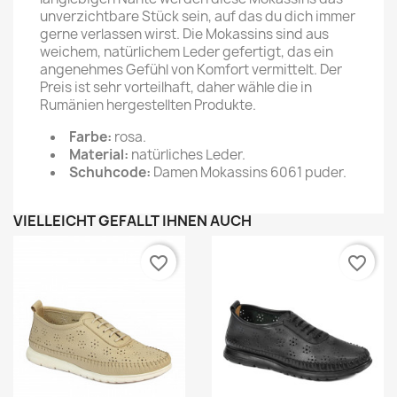
unverzichtbare Stück sein, auf das du dich immer
gerne verlassen wirst. Die Mokassins sind aus
weichem, natürlichem Leder gefertigt, das ein
angenehmes Gefühl von Komfort vermittelt. Der
Preis ist sehr vorteilhaft, daher wähle die in
Rumänien hergestellten Produkte.
Farbe:
rosa.
Material:
natürliches Leder.
Schuhcode:
Damen Mokassins 6061 puder.
VIELLEICHT GEFÄLLT IHNEN AUCH
favorite_border
favorite_border