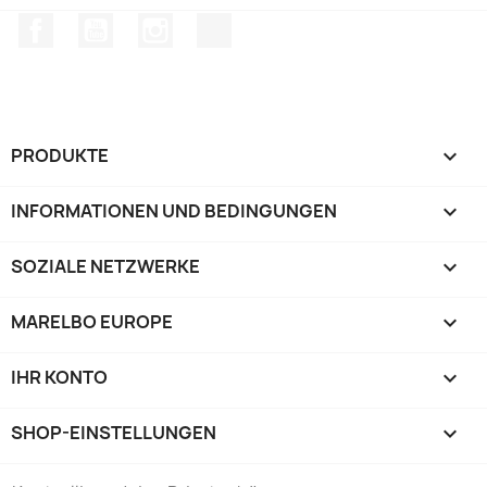
Facebook
YouTube
Instagram
TikTok
PRODUKTE

INFORMATIONEN UND BEDINGUNGEN

SOZIALE NETZWERKE

MARELBO EUROPE

IHR KONTO

SHOP-EINSTELLUNGEN
keyboard_arrow_down