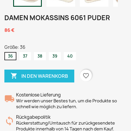
DAMEN MOKASSINS 6061 PUDER
86 €
Größe: 36
36
37
38
39
40

favorite_border
IN DEN WARENKORB
Kostenlose Lieferung
Wir werden unser Bestes tun, um die Produkte so
schnell wie möglich zu liefern.
Rückgabepolitik
Rückerstattung/Umtausch für zurückgesendete
Produkte innerhalb von 14 Tagen nach dem Kauf.