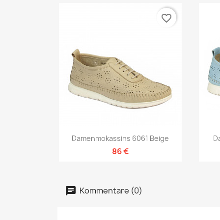
favorite_border
Vorschau

Damenmokassins 6061 Beige
D
86 €
Kommentare (0)