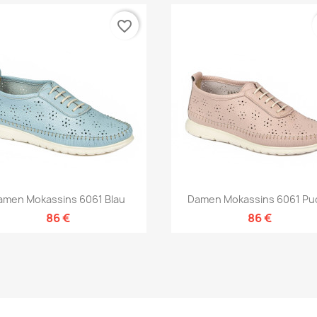
favorite_border
Vorschau
Vorschau


amen Mokassins 6061 Blau
Damen Mokassins 6061 Pu
86 €
86 €