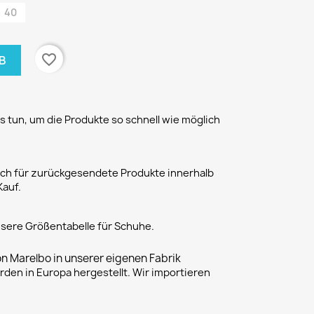
40
favorite_border
B
 tun, um die Produkte so schnell wie möglich
h für zurückgesendete Produkte innerhalb
Kauf.
unsere Größentabelle für Schuhe.
on Marelbo in unserer eigenen Fabrik
rden in Europa hergestellt. Wir importieren