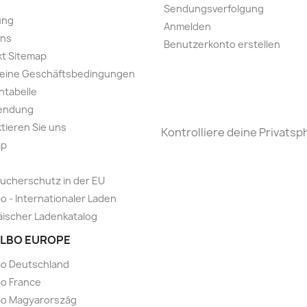
Sendungsverfolgung
ung
Anmelden
uns
Benutzerkonto erstellen
t Sitemap
meine Geschäftsbedingungen
ntabelle
endung
tieren Sie uns
Kontrolliere deine Privatsp
ap
ucherschutz in der EU
o - Internationaler Laden
ischer Ladenkatalog
LBO EUROPE
bo Deutschland
o France
bo Magyarország