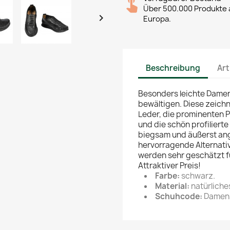
Über 500.000 Produkte a

Europa.
Beschreibung
Art
Besonders leichte Damen
bewältigen. Diese zeich
Leder, die prominenten 
und die schön profilierte
biegsam und äußerst ang
hervorragende Alternat
werden sehr geschätzt fü
Attraktiver Preis!
Farbe:
schwarz.
Material:
natürliche
Schuhcode:
Damens