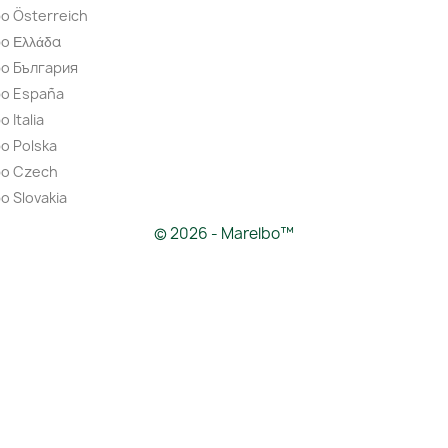
o Österreich
o Ελλάδα
bo България
bo España
 Italia
o Polska
bo Czech
o Slovakia
© 2026 - Marelbo™