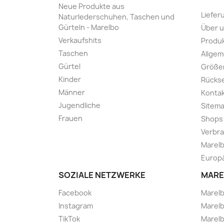
Neue Produkte aus
Liefer
Naturlederschuhen, Taschen und
Gürteln - Marelbo
Über 
Verkaufshits
Produk
Taschen
Allge
Gürtel
Größe
Kinder
Rücks
Männer
Kontak
Jugendliche
Sitem
Frauen
Shops
Verbra
Marelb
Europä
SOZIALE NETZWERKE
MARE
Facebook
Marel
Instagram
Marelb
TikTok
Marel