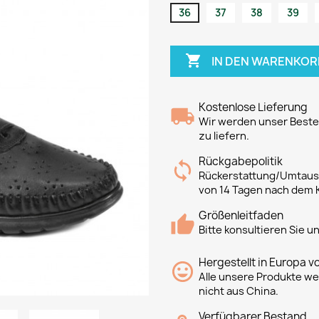
36
37
38
39

IN DEN WARENKOR
Kostenlose Lieferung
Wir werden unser Bestes
zu liefern.
Rückgabepolitik
Rückerstattung/Umtausc
von 14 Tagen nach dem 
Größenleitfaden
Bitte konsultieren Sie 
Hergestellt in Europa v
Alle unsere Produkte we
nicht aus China.
Verfügbarer Bestand