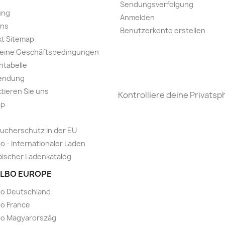
Sendungsverfolgung
ung
Anmelden
uns
Benutzerkonto erstellen
t Sitemap
meine Geschäftsbedingungen
ntabelle
endung
tieren Sie uns
Kontrolliere deine Privatsp
ap
ucherschutz in der EU
o - Internationaler Laden
ischer Ladenkatalog
LBO EUROPE
bo Deutschland
o France
bo Magyarország