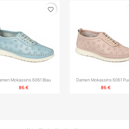
favorite_border
Vorschau
Vorschau


amen Mokassins 6061 Blau
Damen Mokassins 6061 Pu
86 €
86 €