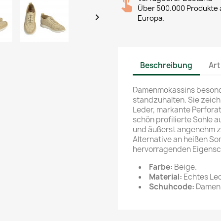
Über 500.000 Produkte a

Europa.
Beschreibung
Art
Damenmokassins besonde
standzuhalten. Sie zeic
Leder, markante Perfora
schön profilierte Sohle a
und äußerst angenehm zu
Alternative an heißen S
hervorragenden Eigensch
Farbe:
Beige.
Material:
Echtes Led
Schuhcode:
Damenm