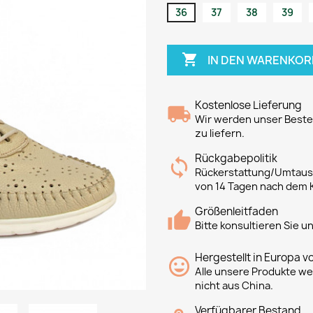
36
37
38
39

IN DEN WARENKOR
Kostenlose Lieferung
Wir werden unser Bestes
zu liefern.
Rückgabepolitik
Rückerstattung/Umtausc
von 14 Tagen nach dem 
Größenleitfaden
Bitte konsultieren Sie 
Hergestellt in Europa v
Alle unsere Produkte we
nicht aus China.
Verfügbarer Bestand