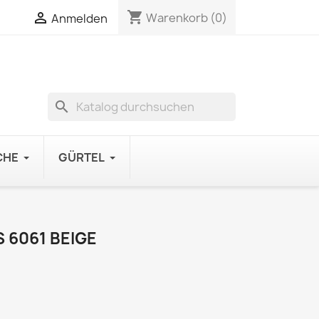
shopping_cart

Warenkorb
(0)
Anmelden
search
CHE
GÜRTEL
6061 BEIGE