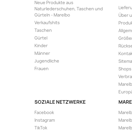
Neue Produkte aus
Liefer
Naturlederschuhen, Taschen und
Gürteln - Marelbo
Über 
Verkaufshits
Produk
Taschen
Allge
Gürtel
Größe
Kinder
Rücks
Männer
Kontak
Jugendliche
Sitem
Frauen
Shops
Verbra
Marelb
Europä
SOZIALE NETZWERKE
MARE
Facebook
Marel
Instagram
Marelb
TikTok
Marel