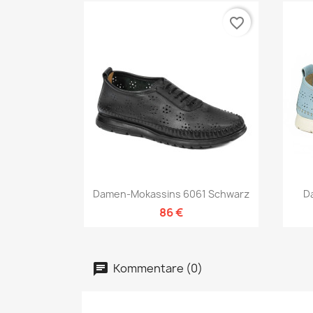
favorite_border
Vorschau

Damen-Mokassins 6061 Schwarz
D
86 €
Kommentare (0)