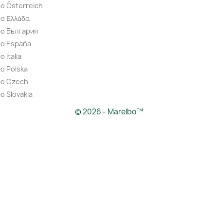
o Österreich
o Ελλάδα
bo България
bo España
 Italia
o Polska
bo Czech
o Slovakia
© 2026 - Marelbo™