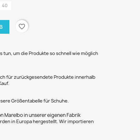
40
favorite_border
B
 tun, um die Produkte so schnell wie möglich
h für zurückgesendete Produkte innerhalb
Kauf.
unsere Größentabelle für Schuhe.
on Marelbo in unserer eigenen Fabrik
rden in Europa hergestellt. Wir importieren