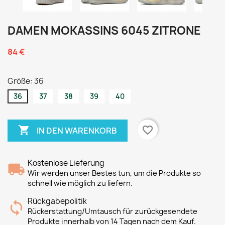
DAMEN MOKASSINS 6045 ZITRONE
84 €
Größe: 36
36
37
38
39
40

favorite_border
IN DEN WARENKORB
Kostenlose Lieferung
Wir werden unser Bestes tun, um die Produkte so
schnell wie möglich zu liefern.
Rückgabepolitik
Rückerstattung/Umtausch für zurückgesendete
Produkte innerhalb von 14 Tagen nach dem Kauf.