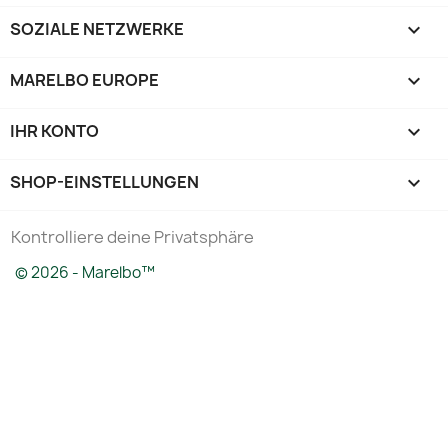
SOZIALE NETZWERKE

MARELBO EUROPE

IHR KONTO

SHOP-EINSTELLUNGEN
keyboard_arrow_down
Kontrolliere deine Privatsphäre
© 2026 - Marelbo™