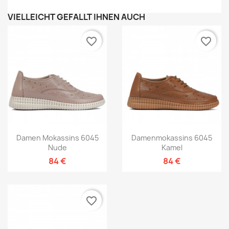
VIELLEICHT GEFÄLLT IHNEN AUCH
favorite_border
favorite_border
Damen Mokassins 6045
Damenmokassins 6045
Nude
Kamel
84 €
84 €
favorite_border