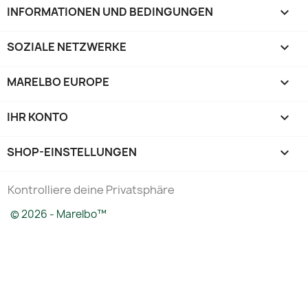
INFORMATIONEN UND BEDINGUNGEN

SOZIALE NETZWERKE

MARELBO EUROPE

IHR KONTO

SHOP-EINSTELLUNGEN
keyboard_arrow_down
Kontrolliere deine Privatsphäre
© 2026 - Marelbo™