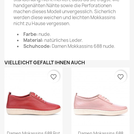
handgenähten Nähte sowie die Perforationen
machen dieses Modell unvergesslich. Sicherlich
werden diese weichen und leichten Mokkassins
nicht zu Hause vergessen.
Farbe:
nude.
Material:
natürliches Leder.
Schuhcode:
Damen Mokkassins 688 nude.
VIELLEICHT GEFÄLLT IHNEN AUCH
favorite_border
favorite_border
Damen Mokassins 688 Rot
Damen Mokassins 688