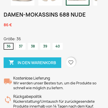
DAMEN-MOKASSINS 688 NUDE
86 €
Größe: 36
36
37
38
39
40

favorite_border
IN DEN WARENKORB
Kostenlose Lieferung
Wir werden unser Bestes tun, um die Produkte so
schnell wie möglich zu liefern.
Rückgabepolitik
Rückerstattung/Umtausch für zurückgesendete
Produkte innerhalb von 14 Tagen nach dem Kauf.