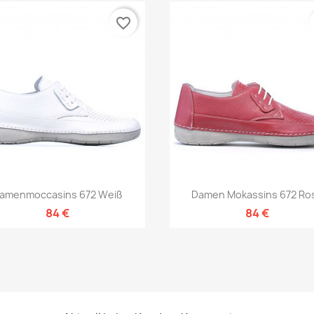
favorite_border
Vorschau
Vorschau


amenmoccasins 672 Weiß
Damen Mokassins 672 Ro
84 €
84 €