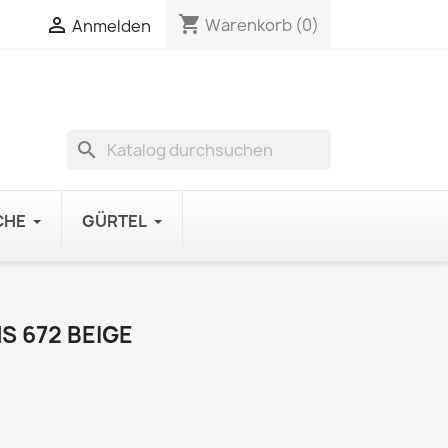
shopping_cart

Warenkorb
(0)
Anmelden
search
CHE
GÜRTEL
 672 BEIGE