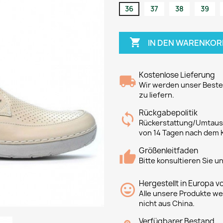
36
37
38
39

IN DEN WARENKOR
Kostenlose Lieferung
Wir werden unser Bestes
zu liefern.
Rückgabepolitik
Rückerstattung/Umtausc
von 14 Tagen nach dem 
Größenleitfaden
Bitte konsultieren Sie 
Hergestellt in Europa v
Alle unsere Produkte we
nicht aus China.
Verfügbarer Bestand