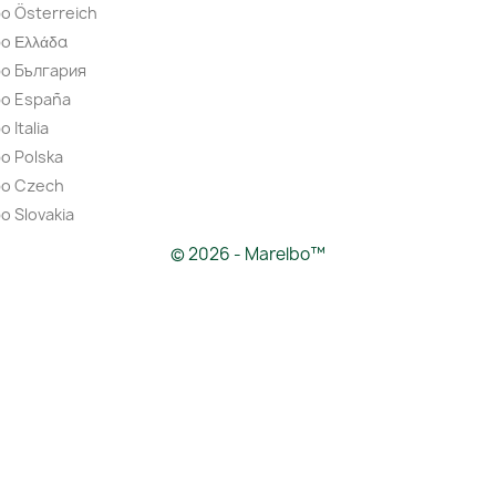
o Österreich
o Ελλάδα
bo България
bo España
 Italia
o Polska
bo Czech
o Slovakia
© 2026 - Marelbo™