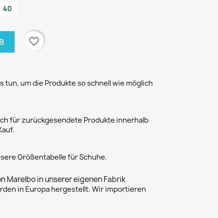
40
favorite_border
B
 tun, um die Produkte so schnell wie möglich
h für zurückgesendete Produkte innerhalb
Kauf.
unsere Größentabelle für Schuhe.
on Marelbo in unserer eigenen Fabrik
rden in Europa hergestellt. Wir importieren