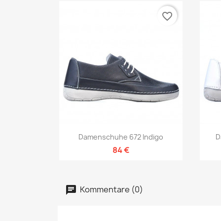
favorite_border
Vorschau

Damenschuhe 672 Indigo
D
84 €
Kommentare (0)