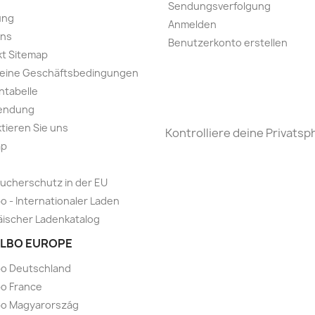
Sendungsverfolgung
ung
Anmelden
uns
Benutzerkonto erstellen
t Sitemap
meine Geschäftsbedingungen
ntabelle
endung
tieren Sie uns
Kontrolliere deine Privatsp
ap
ucherschutz in der EU
o - Internationaler Laden
ischer Ladenkatalog
LBO EUROPE
bo Deutschland
o France
bo Magyarország