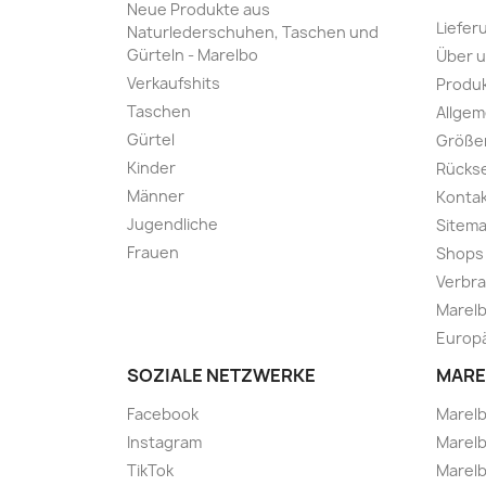
Neue Produkte aus
Liefer
Naturlederschuhen, Taschen und
Gürteln - Marelbo
Über 
Verkaufshits
Produk
Taschen
Allge
Gürtel
Größe
Kinder
Rücks
Männer
Kontak
Jugendliche
Sitem
Frauen
Shops
Verbra
Marelb
Europä
SOZIALE NETZWERKE
MARE
Facebook
Marel
Instagram
Marelb
TikTok
Marel