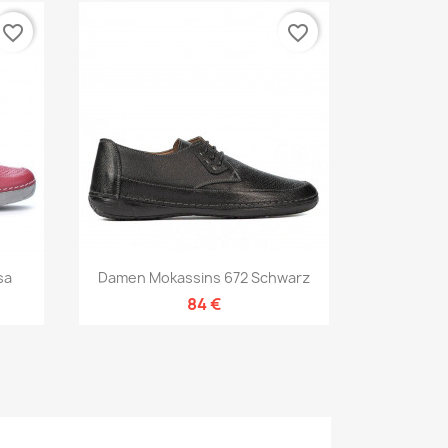
favorite_border
favorite_border
Vorschau

sa
Damen Mokassins 672 Schwarz
84 €