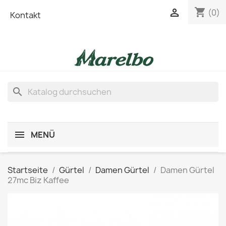
shopping_cart

(0)
Kontakt
search
MENÜ
Startseite
Gürtel
Damen Gürtel
Damen Gürtel
27mc Biz Kaffee