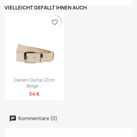
VIELLEICHT GEFÄLLT IHNEN AUCH
favorite_border
Damen Gürtel 27cm
Beige...
54 €
Kommentare (0)