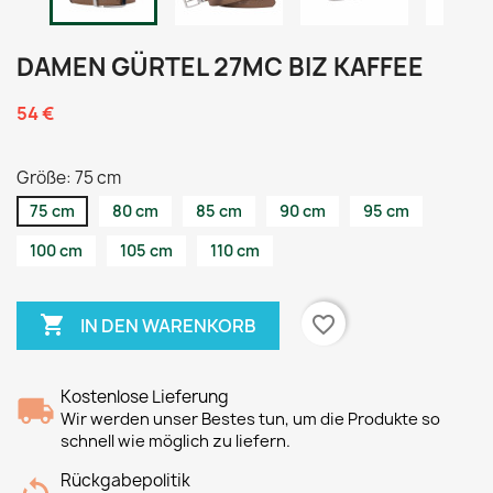
DAMEN GÜRTEL 27MC BIZ KAFFEE
54 €
Größe: 75 cm
75 cm
80 cm
85 cm
90 cm
95 cm
100 cm
105 cm
110 cm

favorite_border
IN DEN WARENKORB
Kostenlose Lieferung
Wir werden unser Bestes tun, um die Produkte so
schnell wie möglich zu liefern.
Rückgabepolitik