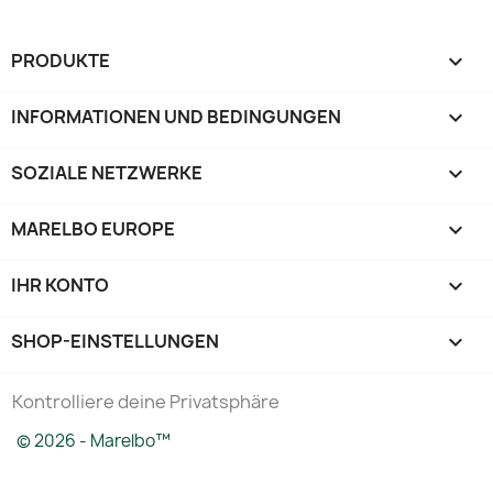
PRODUKTE

INFORMATIONEN UND BEDINGUNGEN

SOZIALE NETZWERKE

MARELBO EUROPE

IHR KONTO

SHOP-EINSTELLUNGEN
keyboard_arrow_down
Kontrolliere deine Privatsphäre
© 2026 - Marelbo™