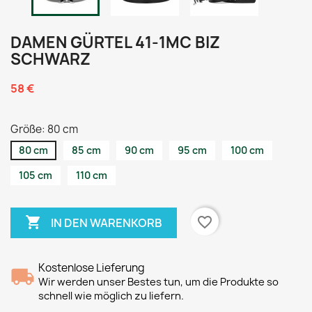
DAMEN GÜRTEL 41-1MC BIZ
SCHWARZ
58 €
Größe: 80 cm
80 cm
85 cm
90 cm
95 cm
100 cm
105 cm
110 cm

favorite_border
IN DEN WARENKORB
Kostenlose Lieferung
Wir werden unser Bestes tun, um die Produkte so
schnell wie möglich zu liefern.