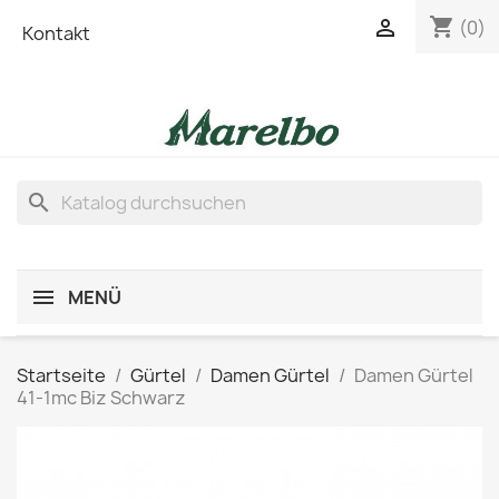
shopping_cart

(0)
Kontakt
search
MENÜ
Startseite
Gürtel
Damen Gürtel
Damen Gürtel
41-1mc Biz Schwarz