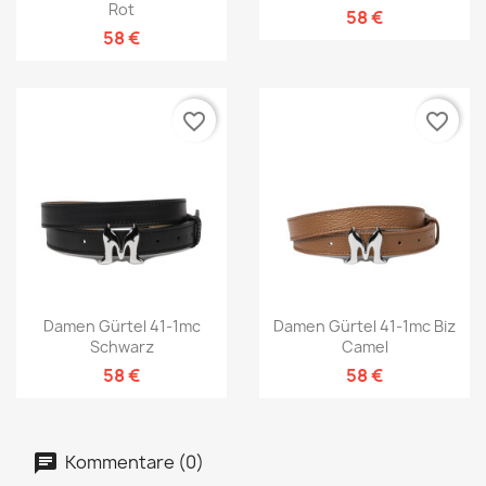
Rot
58 €
58 €
favorite_border
favorite_border
Damen Gürtel 41-1mc
Damen Gürtel 41-1mc Biz
Schwarz
Camel
58 €
58 €
Kommentare (0)