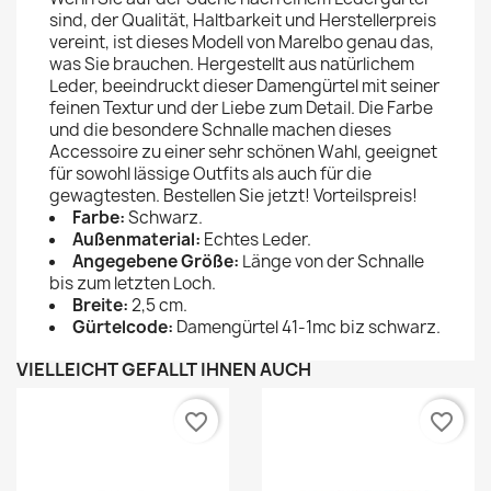
sind, der Qualität, Haltbarkeit und Herstellerpreis
vereint, ist dieses Modell von Marelbo genau das,
was Sie brauchen. Hergestellt aus natürlichem
Leder, beeindruckt dieser Damengürtel mit seiner
feinen Textur und der Liebe zum Detail. Die Farbe
und die besondere Schnalle machen dieses
Accessoire zu einer sehr schönen Wahl, geeignet
für sowohl lässige Outfits als auch für die
gewagtesten. Bestellen Sie jetzt! Vorteilspreis!
Farbe:
Schwarz.
Außenmaterial:
Echtes Leder.
Angegebene Größe:
Länge von der Schnalle
bis zum letzten Loch.
Breite:
2,5 cm.
Gürtelcode:
Damengürtel 41-1mc biz schwarz.
VIELLEICHT GEFÄLLT IHNEN AUCH
favorite_border
favorite_border