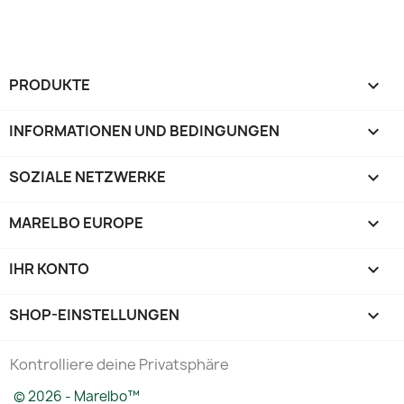
PRODUKTE

INFORMATIONEN UND BEDINGUNGEN

SOZIALE NETZWERKE

MARELBO EUROPE

IHR KONTO

SHOP-EINSTELLUNGEN
keyboard_arrow_down
Kontrolliere deine Privatsphäre
© 2026 - Marelbo™