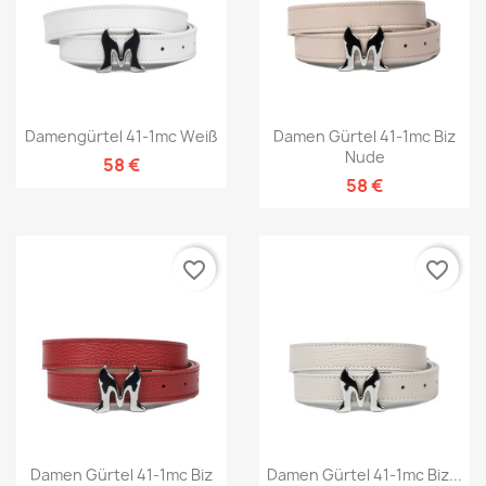
Damengürtel 41-1mc Weiß
Damen Gürtel 41-1mc Biz
Nude
58 €
58 €
favorite_border
favorite_border
Damen Gürtel 41-1mc Biz
Damen Gürtel 41-1mc Biz...