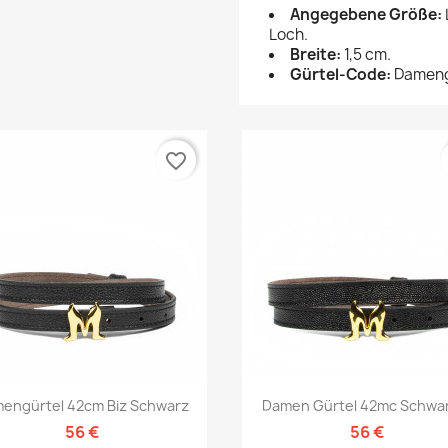
Angegebene Größe:
Loch.
Breite:
1,5 cm.
Gürtel-Code:
Dameng
favorite_border
Vorschau
Vorschau


engürtel 42cm Biz Schwarz
Damen Gürtel 42mc Schwar
56 €
56 €