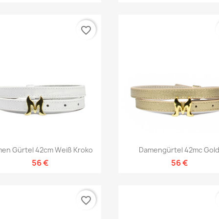
favorite_border
Vorschau
Vorschau


en Gürtel 42cm Weiß Kroko
Damengürtel 42mc Gol
56 €
56 €
favorite_border