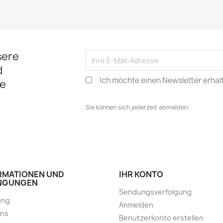
sere
d
Ich möchte einen Newsletter erhal
e
Sie können sich jederzeit abmelden.
RMATIONEN UND
IHR KONTO
NGUNGEN
Sendungsverfolgung
ung
Anmelden
uns
Benutzerkonto erstellen