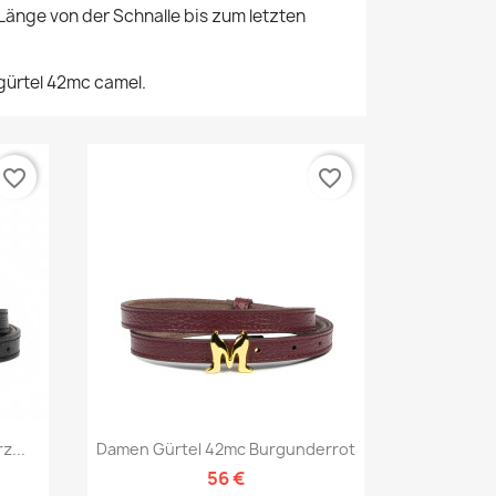
Länge von der Schnalle bis zum letzten
ürtel 42mc camel.
favorite_border
favorite_border
Vorschau

z...
Damen Gürtel 42mc Burgunderrot
56 €