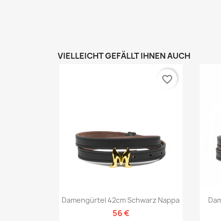
VIELLEICHT GEFÄLLT IHNEN AUCH
favorite_border
Vorschau

Damengürtel 42cm Schwarz Nappa
Dam
56 €