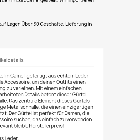
rden in Europa hergestellt. Wir importieren
uf Lager. Über 50 Geschäfte. Lieferung in
ikeldetails
el in Camel, gefertigt aus echtem Leder
ale Accessoire, um deinen Outfits einen
g zu verleihen. Mit einem einfachen
arbeiteten Details betont dieser Gürtel
aille. Das zentrale Element dieses Gürtels
ge Metallschnalle, die einen einzigartigen
t. Der Gürtel ist perfekt für Damen, die
essoire suchen, das einfach zu verwenden
levant bleibt. Herstellerpreis!
s Leder.