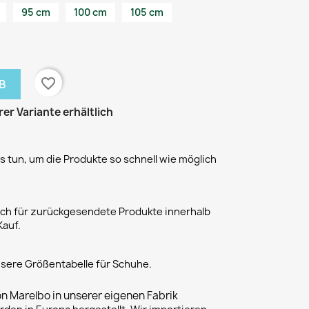
95 cm
100 cm
105 cm
favorite_border
B
rer Variante erhältlich
 tun, um die Produkte so schnell wie möglich
h für zurückgesendete Produkte innerhalb
Kauf.
unsere Größentabelle für Schuhe.
on Marelbo in unserer eigenen Fabrik