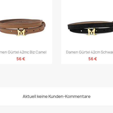
Vorschau
Vorschau


men Gürtel 42mc Biz Camel
Damen Gürtel 42cm Schwar
56 €
56 €
Aktuell keine Kunden-Kommentare