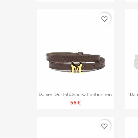
favorite_border
Vorschau

Damen Gürtel 42mc Kaffeebohnen
Dam
56 €
favorite_border