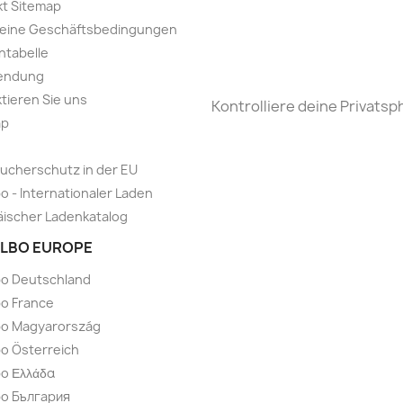
t Sitemap
meine Geschäftsbedingungen
ntabelle
endung
tieren Sie uns
Kontrolliere deine Privatsp
ap
ucherschutz in der EU
o - Internationaler Laden
ischer Ladenkatalog
LBO EUROPE
bo Deutschland
o France
bo Magyarország
o Österreich
o Ελλάδα
bo България