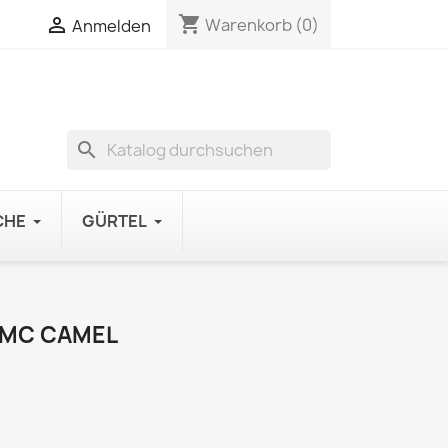
shopping_cart

Warenkorb
(0)
Anmelden
search
CHE
GÜRTEL
2MC CAMEL