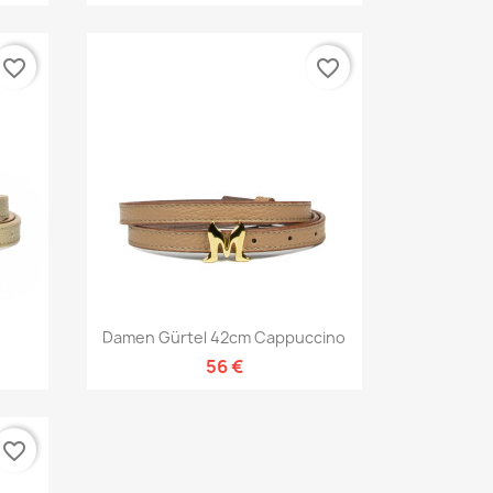
favorite_border
favorite_border
Vorschau

d
Damen Gürtel 42cm Cappuccino
56 €
favorite_border