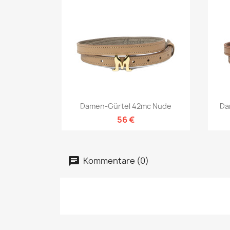
Vorschau

Damen-Gürtel 42mc Nude
Da
56 €
Kommentare (0)