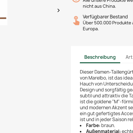
Alle unsere Produkte we
nicht aus China.

Verfügbarer Bestand
Über 500.000 Produkte a
Europa.
Beschreibung
Art
Dieser Damen-Taillengürt
von Marelbo, ist das ide
Hauch von Unterscheidun
Design und sorgfältig ge
subtil und attraktiv die T
ist die goldene "M"-förmi
und modernen Akzent setz
ein gut gefertigtes Acc
ist und in jeder Saison re
Farbe:
braun.
Außenmaterial:
echte