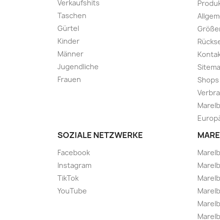
Verkaufshits
Produk
Taschen
Allge
Gürtel
Größe
Kinder
Rücks
Männer
Kontak
Jugendliche
Sitem
Frauen
Shops
Verbra
Marelb
Europä
SOZIALE NETZWERKE
MARE
Facebook
Marel
Instagram
Marelb
TikTok
Marel
YouTube
Marelb
Marelb
Marel