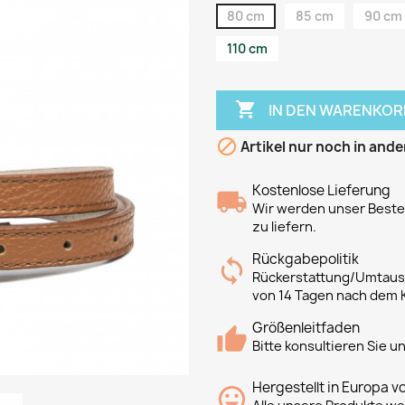
80 cm
85 cm
90 cm
110 cm

IN DEN WARENKOR

Artikel nur noch in ande
Kostenlose Lieferung
Wir werden unser Bestes
zu liefern.
Rückgabepolitik
Rückerstattung/Umtausc
von 14 Tagen nach dem 
Größenleitfaden
Bitte konsultieren Sie 
Hergestellt in Europa v