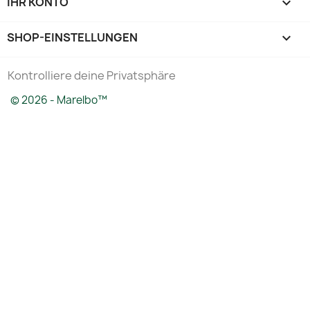
IHR KONTO

SHOP-EINSTELLUNGEN
keyboard_arrow_down
Kontrolliere deine Privatsphäre
© 2026 - Marelbo™