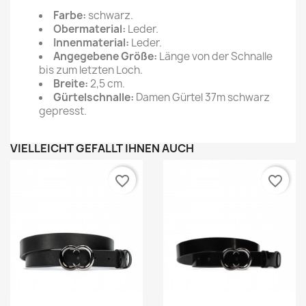
Farbe:
schwarz.
Obermaterial:
Leder.
Innenmaterial:
Leder.
Angegebene Größe:
Länge von der Schnalle
bis zum letzten Loch.
Breite:
2,5 cm.
Gürtelschnalle:
Damen Gürtel 37m schwarz
gepresst.
VIELLEICHT GEFÄLLT IHNEN AUCH
favorite_border
favorite_border