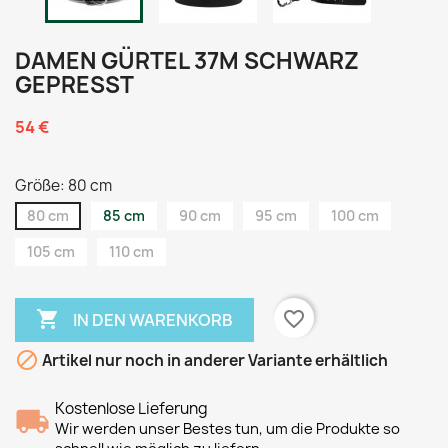
DAMEN GÜRTEL 37M SCHWARZ
GEPRESST
54 €
Größe: 80 cm
80 cm
85 cm
90 cm
95 cm
100 cm
105 cm
110 cm

favorite_border
IN DEN WARENKORB

Artikel nur noch in anderer Variante erhältlich
Kostenlose Lieferung
Wir werden unser Bestes tun, um die Produkte so