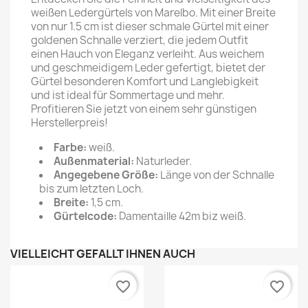
weißen Ledergürtels von Marelbo. Mit einer Breite
von nur 1.5 cm ist dieser schmale Gürtel mit einer
goldenen Schnalle verziert, die jedem Outfit
einen Hauch von Eleganz verleiht. Aus weichem
und geschmeidigem Leder gefertigt, bietet der
Gürtel besonderen Komfort und Langlebigkeit
und ist ideal für Sommertage und mehr.
Profitieren Sie jetzt von einem sehr günstigen
Herstellerpreis!
Farbe:
weiß.
Außenmaterial:
Naturleder.
Angegebene Größe:
Länge von der Schnalle
bis zum letzten Loch.
Breite:
1,5 cm.
Gürtelcode:
Damentaille 42m biz weiß.
VIELLEICHT GEFÄLLT IHNEN AUCH
favorite_border
favorite_border