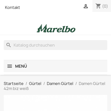
shopping_cart

(0)
Kontakt
search
MENÜ
Startseite
Gürtel
Damen Gürtel
Damen Gürtel
42m biz weiß