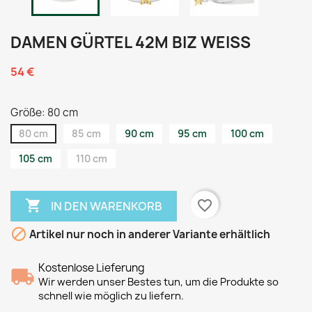
DAMEN GÜRTEL 42M BIZ WEISS
54 €
Größe: 80 cm
80 cm
85 cm
90 cm
95 cm
100 cm
105 cm
110 cm

favorite_border
IN DEN WARENKORB

Artikel nur noch in anderer Variante erhältlich
Kostenlose Lieferung
Wir werden unser Bestes tun, um die Produkte so
schnell wie möglich zu liefern.