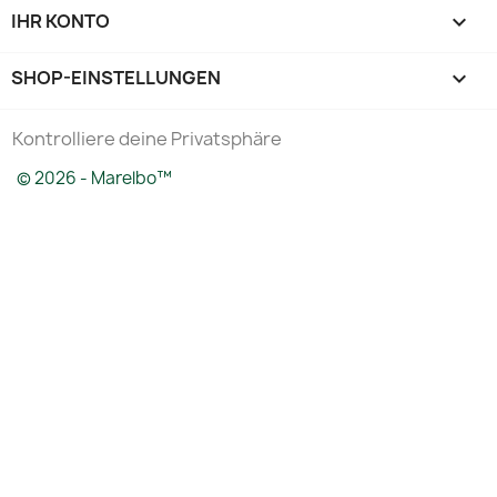
IHR KONTO

SHOP-EINSTELLUNGEN
keyboard_arrow_down
Kontrolliere deine Privatsphäre
© 2026 - Marelbo™