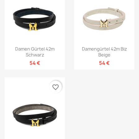
Damen Gürtel 42m
Damengürtel 42m Biz
Schwarz
Beige
54 €
54 €
favorite_border