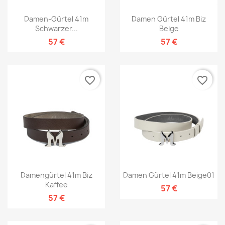
Damen-Gürtel 41m
Damen Gürtel 41m Biz
Schwarzer...
Beige
57 €
57 €
favorite_border
favorite_border
Damengürtel 41m Biz
Damen Gürtel 41m Beige01
Kaffee
57 €
57 €