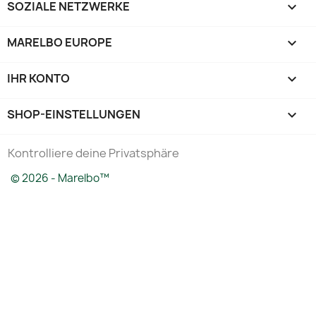
SOZIALE NETZWERKE

MARELBO EUROPE

IHR KONTO

SHOP-EINSTELLUNGEN
keyboard_arrow_down
Kontrolliere deine Privatsphäre
© 2026 - Marelbo™