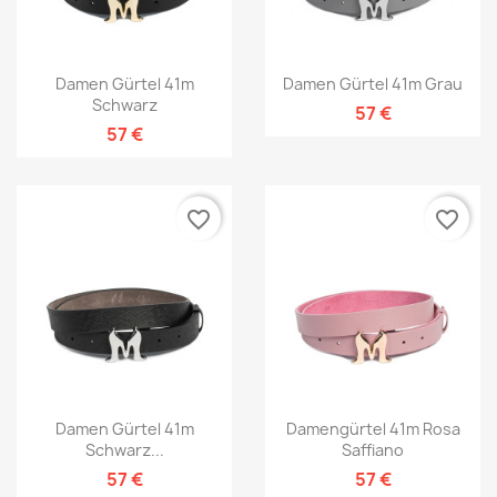
Damen Gürtel 41m
Damen Gürtel 41m Grau
Schwarz
57 €
57 €
favorite_border
favorite_border
Damen Gürtel 41m
Damengürtel 41m Rosa
Schwarz...
Saffiano
57 €
57 €