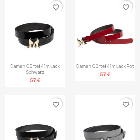
favorite_border
favorite_border
Damen Gürtel 41m Lack
Damen Gürtel 41m Lack Rot
Schwarz
57 €
57 €
favorite_border
favorite_border