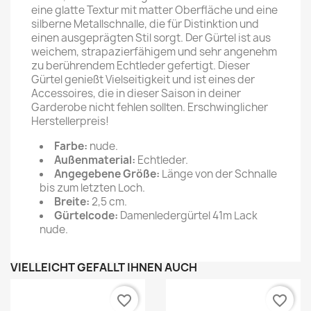
eine glatte Textur mit matter Oberfläche und eine
silberne Metallschnalle, die für Distinktion und
einen ausgeprägten Stil sorgt. Der Gürtel ist aus
weichem, strapazierfähigem und sehr angenehm
zu berührendem Echtleder gefertigt. Dieser
Gürtel genießt Vielseitigkeit und ist eines der
Accessoires, die in dieser Saison in deiner
Garderobe nicht fehlen sollten. Erschwinglicher
Herstellerpreis!
Farbe:
nude.
Außenmaterial:
Echtleder.
Angegebene Größe:
Länge von der Schnalle
bis zum letzten Loch.
Breite:
2,5
cm.
Gürtelcode:
Damenledergürtel 41m Lack
nude.
VIELLEICHT GEFÄLLT IHNEN AUCH
favorite_border
favorite_border