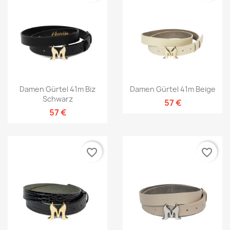
Damen Gürtel 41m Biz
Damen Gürtel 41m Beige
Schwarz
57 €
57 €
favorite_border
favorite_border