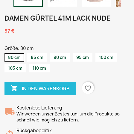
DAMEN GÜRTEL 41M LACK NUDE
57 €
Größe: 80 cm
80 cm
85 cm
90 cm
95 cm
100 cm
105 cm
110 cm

favorite_border
IN DEN WARENKORB
Kostenlose Lieferung
Wir werden unser Bestes tun, um die Produkte so
schnell wie möglich zu liefern.
Rückgabepolitik