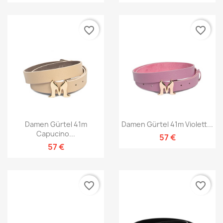
favorite_border
favorite_border
Damen Gürtel 41m
Damen Gürtel 41m Violett...
Capucino...
57 €
57 €
favorite_border
favorite_border