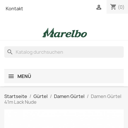
shopping_cart

(0)
Kontakt
search
MENÜ
Startseite
Gürtel
Damen Gürtel
Damen Gürtel
41m Lack Nude