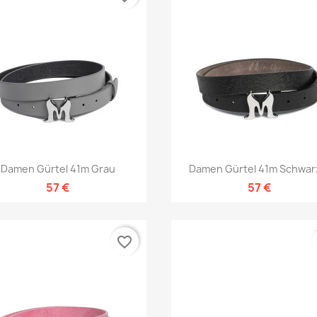
Vorschau
Vorschau


Damen Gürtel 41m Grau
Damen Gürtel 41m Schwarz
57 €
57 €
favorite_border