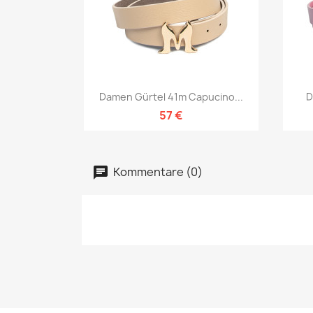
Vorschau

Damen Gürtel 41m Capucino...
D
57 €
Kommentare (0)