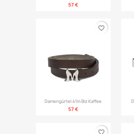
57 €
favorite_border
Vorschau

Damengürtel 41m Biz Kaffee
D
57 €
favorite_border