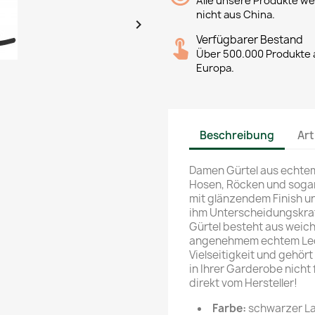
Alle unsere Produkte we
nicht aus China.

Verfügbarer Bestand
Über 500.000 Produkte a
Europa.
Beschreibung
Art
Damen Gürtel aus echtem
Hosen, Röcken und sogar 
mit glänzendem Finish un
ihm Unterscheidungskraft
Gürtel besteht aus weic
angenehmem echtem Leder
Vielseitigkeit und gehört
in Ihrer Garderobe nicht 
direkt vom Hersteller!
Farbe:
schwarzer La