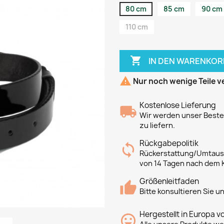
80 cm
85 cm
90 cm
110 cm

IN DEN WARENKOR

Nur noch wenige Teile v
Kostenlose Lieferung
Wir werden unser Bestes
zu liefern.
Rückgabepolitik
Rückerstattung/Umtausc
von 14 Tagen nach dem 
Größenleitfaden
Bitte konsultieren Sie 
Hergestellt in Europa v