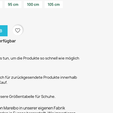
95 cm
100 cm
105 cm
favorite_border
B
erfügbar
 tun, um die Produkte so schnell wie möglich
h für zurückgesendete Produkte innerhalb
Kauf.
unsere Größentabelle für Schuhe.
on Marelbo in unserer eigenen Fabrik