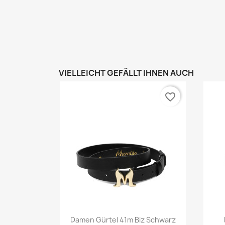
VIELLEICHT GEFÄLLT IHNEN AUCH
favorite_border
Vorschau

Damen Gürtel 41m Biz Schwarz