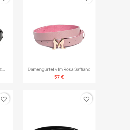
Vorschau

...
Damengürtel 41m Rosa Saffiano
57 €
favorite_border
favorite_border