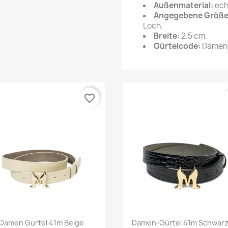
Außenmaterial:
ech
Angegebene Größe
Loch.
Breite:
2.5
cm.
Gürtelcode:
Dameng
favorite_border
Vorschau
Vorschau


Damen Gürtel 41m Beige
Damen-Gürtel 41m Schwarze