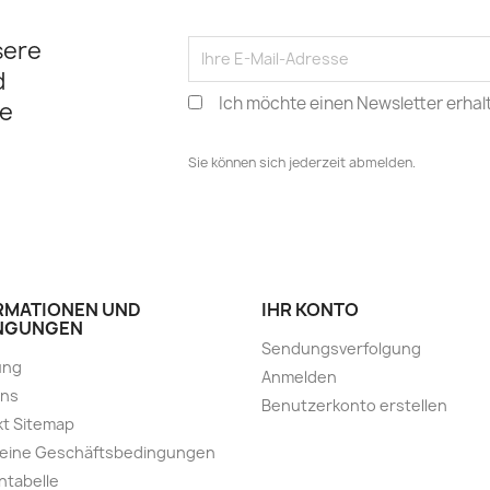
sere
d
Ich möchte einen Newsletter erhal
e
Sie können sich jederzeit abmelden.
RMATIONEN UND
IHR KONTO
NGUNGEN
Sendungsverfolgung
ung
Anmelden
uns
Benutzerkonto erstellen
t Sitemap
meine Geschäftsbedingungen
ntabelle