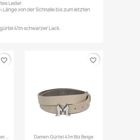
tes Leder.
:
Länge von der Schnalle bis zum letzten
ürtel 41m schwarzer Lack.
favorite_border
favorite_border
Vorschau

r...
Damen Gürtel 41m Biz Beige