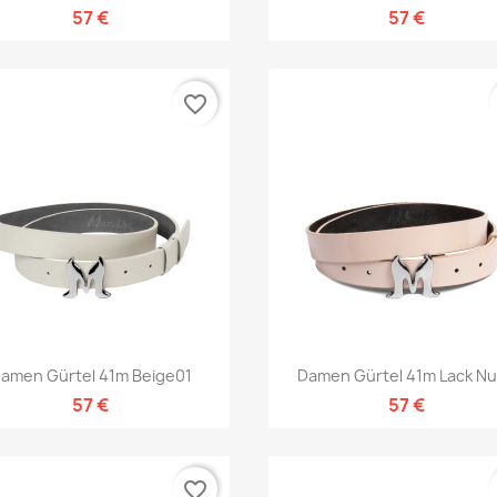
57 €
57 €
favorite_border
Vorschau
Vorschau


amen Gürtel 41m Beige01
Damen Gürtel 41m Lack N
57 €
57 €
favorite_border