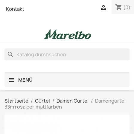
shopping_cart

(0)
Kontakt
search
MENÜ
Startseite
Gürtel
Damen Gürtel
Damengürtel
33m rosa perlmuttfarben