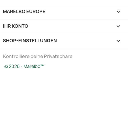
MARELBO EUROPE

IHR KONTO

SHOP-EINSTELLUNGEN
keyboard_arrow_down
Kontrolliere deine Privatsphäre
© 2026 - Marelbo™