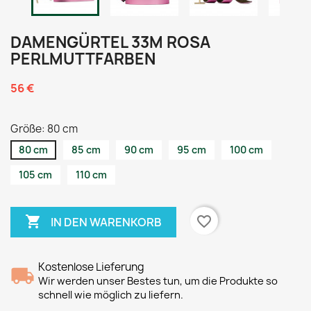
DAMENGÜRTEL 33M ROSA
PERLMUTTFARBEN
56 €
Größe: 80 cm
80 cm
85 cm
90 cm
95 cm
100 cm
105 cm
110 cm

favorite_border
IN DEN WARENKORB
Kostenlose Lieferung
Wir werden unser Bestes tun, um die Produkte so
schnell wie möglich zu liefern.