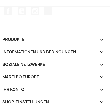
Facebook
YouTube
Instagram
TikTok
PRODUKTE

INFORMATIONEN UND BEDINGUNGEN

SOZIALE NETZWERKE

MARELBO EUROPE

IHR KONTO

SHOP-EINSTELLUNGEN
keyboard_arrow_down