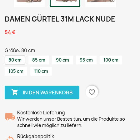
DAMEN GÜRTEL 31M LACK NUDE
54 €
Größe: 80 cm
80 cm
85 cm
90 cm
95 cm
100 cm
105 cm
110 cm

favorite_border
IN DEN WARENKORB
Kostenlose Lieferung
Wir werden unser Bestes tun, um die Produkte so
schnell wie möglich zu liefern.
Rückgabepolitik