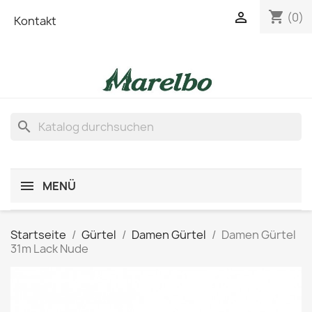
shopping_cart

(0)
Kontakt
search
MENÜ
Startseite
Gürtel
Damen Gürtel
Damen Gürtel
31m Lack Nude