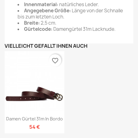
Innenmaterial:
natürliches Leder.
Angegebene Größe:
Länge von der Schnalle
bis zum letzten Loch.
Breite:
2,5 cm.
Gürtelcode:
Damengürtel 31m Lacknude.
VIELLEICHT GEFÄLLT IHNEN AUCH
favorite_border
Damen Gürtel 31m In Bordo
54 €