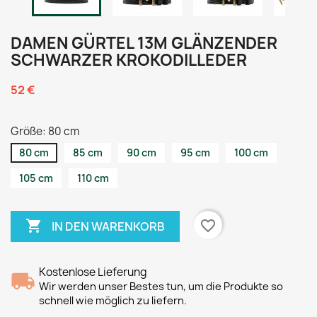
DAMEN GÜRTEL 13M GLÄNZENDER
SCHWARZER KROKODILLEDER
52 €
Größe: 80 cm
80 cm
85 cm
90 cm
95 cm
100 cm
105 cm
110 cm

favorite_border
IN DEN WARENKORB
Kostenlose Lieferung
Wir werden unser Bestes tun, um die Produkte so
schnell wie möglich zu liefern.