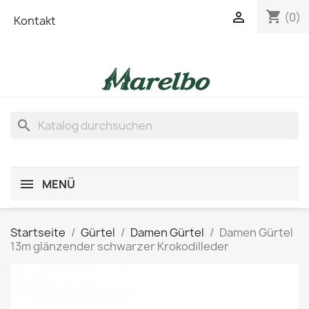
shopping_cart

(0)
Kontakt
search
MENÜ
Startseite
Gürtel
Damen Gürtel
Damen Gürtel
13m glänzender schwarzer Krokodilleder