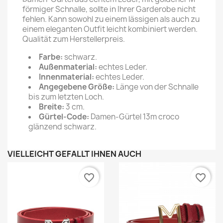
förmiger Schnalle, sollte in Ihrer Garderobe nicht
fehlen. Kann sowohl zu einem lässigen als auch zu
einem eleganten Outfit leicht kombiniert werden.
Qualität zum Herstellerpreis.
Farbe:
schwarz.
Außenmaterial:
echtes Leder.
Innenmaterial:
echtes Leder.
Angegebene Größe:
Länge von der Schnalle
bis zum letzten Loch.
Breite:
3 cm.
Gürtel-Code:
Damen-Gürtel 13m croco
glänzend schwarz.
VIELLEICHT GEFÄLLT IHNEN AUCH
favorite_border
favorite_border