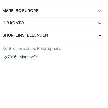
MARELBO EUROPE

IHR KONTO

SHOP-EINSTELLUNGEN
keyboard_arrow_down
Kontrolliere deine Privatsphäre
© 2026 - Marelbo™