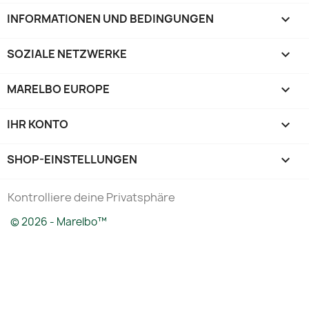
INFORMATIONEN UND BEDINGUNGEN

SOZIALE NETZWERKE

MARELBO EUROPE

IHR KONTO

SHOP-EINSTELLUNGEN
keyboard_arrow_down
Kontrolliere deine Privatsphäre
© 2026 - Marelbo™