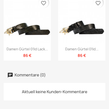
favorite_border
favorite_border
Damen Gürtel 01ld Lack...
Damen Gürtel 01ld...
86 €
86 €
Kommentare (0)
Aktuell keine Kunden-Kommentare