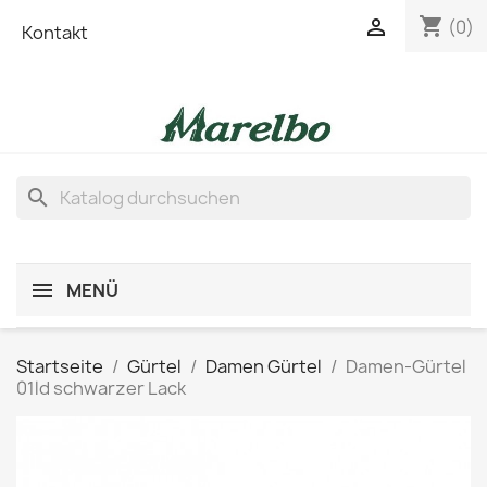
shopping_cart

(0)
Kontakt
search
MENÜ
Startseite
Gürtel
Damen Gürtel
Damen-Gürtel
01ld schwarzer Lack