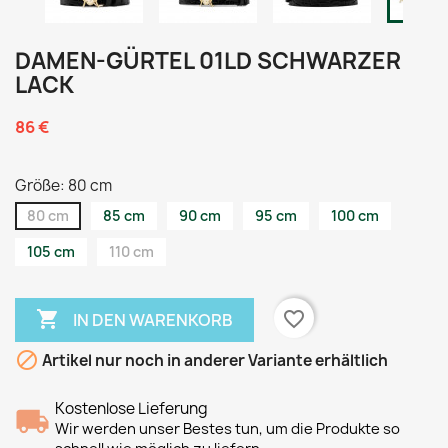
DAMEN-GÜRTEL 01LD SCHWARZER
LACK
86 €
Größe: 80 cm
80 cm
85 cm
90 cm
95 cm
100 cm
105 cm
110 cm

favorite_border
IN DEN WARENKORB

Artikel nur noch in anderer Variante erhältlich
Kostenlose Lieferung
Wir werden unser Bestes tun, um die Produkte so