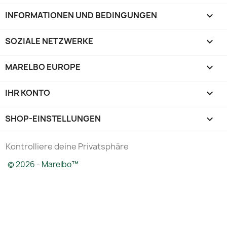
INFORMATIONEN UND BEDINGUNGEN

SOZIALE NETZWERKE

MARELBO EUROPE

IHR KONTO

SHOP-EINSTELLUNGEN
keyboard_arrow_down
Kontrolliere deine Privatsphäre
© 2026 - Marelbo™