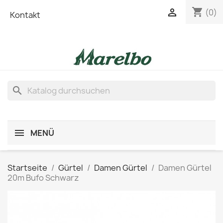
shopping_cart

(0)
Kontakt
search
MENÜ
Startseite
Gürtel
Damen Gürtel
Damen Gürtel
20m Bufo Schwarz