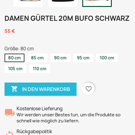
DAMEN GÜRTEL 20M BUFO SCHWARZ
55 €
Größe: 80 cm
80 cm
85 cm
90 cm
95 cm
100 cm
105 cm
110 cm

favorite_border
IN DEN WARENKORB
Kostenlose Lieferung
Wir werden unser Bestes tun, um die Produkte so
schnell wie möglich zu liefern.
Rückgabepolitik