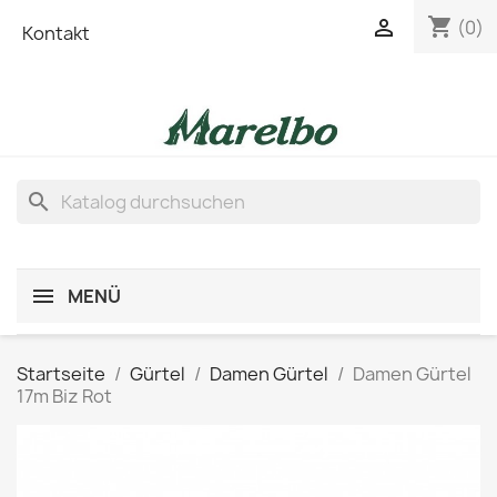
shopping_cart

(0)
Kontakt
search
MENÜ
Startseite
Gürtel
Damen Gürtel
Damen Gürtel
17m Biz Rot