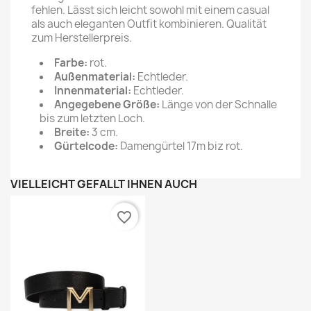
fehlen. Lässt sich leicht sowohl mit einem casual
als auch eleganten Outfit kombinieren. Qualität
zum Herstellerpreis.
Farbe:
rot.
Außenmaterial:
Echtleder.
Innenmaterial:
Echtleder.
Angegebene Größe:
Länge von der Schnalle
bis zum letzten Loch.
Breite:
3 cm.
Gürtelcode:
Damengürtel 17m biz rot.
VIELLEICHT GEFÄLLT IHNEN AUCH
favorite_border