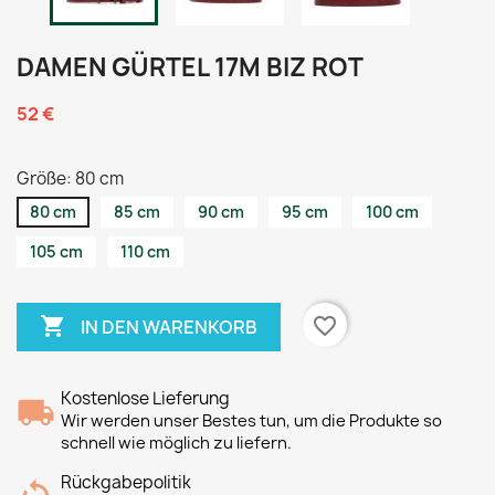
DAMEN GÜRTEL 17M BIZ ROT
52 €
Größe: 80 cm
80 cm
85 cm
90 cm
95 cm
100 cm
105 cm
110 cm

favorite_border
IN DEN WARENKORB
Kostenlose Lieferung
Wir werden unser Bestes tun, um die Produkte so
schnell wie möglich zu liefern.
Rückgabepolitik