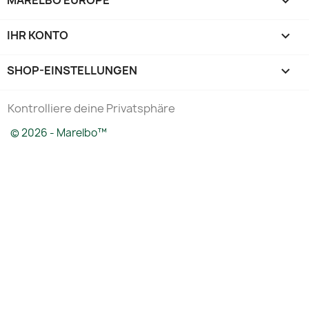
MARELBO EUROPE

IHR KONTO

SHOP-EINSTELLUNGEN
keyboard_arrow_down
Kontrolliere deine Privatsphäre
© 2026 - Marelbo™