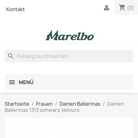
shopping_cart

(0)
Kontakt
search
MENÜ
Startseite
Frauen
Damen Ballerinas
Damen
Ballerinas 1313 schwarz Velours