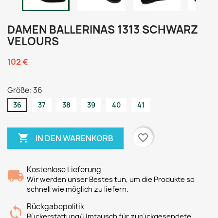
DAMEN BALLERINAS 1313 SCHWARZ
VELOURS
102 €
Größe: 36
36
37
38
39
40
41

favorite_border
IN DEN WARENKORB
Kostenlose Lieferung
Wir werden unser Bestes tun, um die Produkte so
schnell wie möglich zu liefern.
Rückgabepolitik
Rückerstattung/Umtausch für zurückgesendete