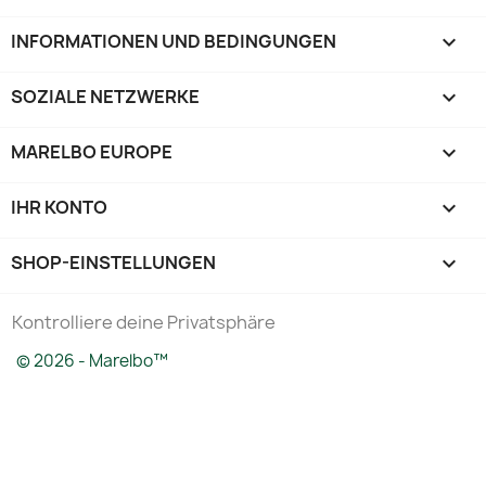
INFORMATIONEN UND BEDINGUNGEN

SOZIALE NETZWERKE

MARELBO EUROPE

IHR KONTO

SHOP-EINSTELLUNGEN
keyboard_arrow_down
Kontrolliere deine Privatsphäre
© 2026 - Marelbo™