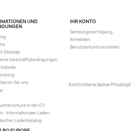
RMATIONEN UND
IHR KONTO
NGUNGEN
Sendungsverfolgung
ung
Anmelden
uns
Benutzerkonto erstellen
t Sitemap
meine Geschäftsbedingungen
ntabelle
endung
tieren Sie uns
Kontrolliere deine Privatsp
ap
ucherschutz in der EU
o - Internationaler Laden
ischer Ladenkatalog
LBO EUROPE