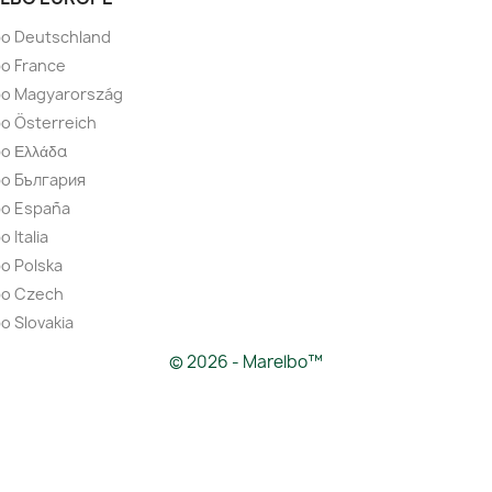
bo Deutschland
o France
bo Magyarország
o Österreich
o Ελλάδα
bo България
bo España
 Italia
o Polska
bo Czech
o Slovakia
© 2026 - Marelbo™