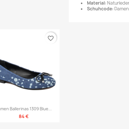
Material:
Naturleder
Schuhcode:
Damenb
favorite_border
Vorschau

men Ballerinas 1309 Blue...
84 €