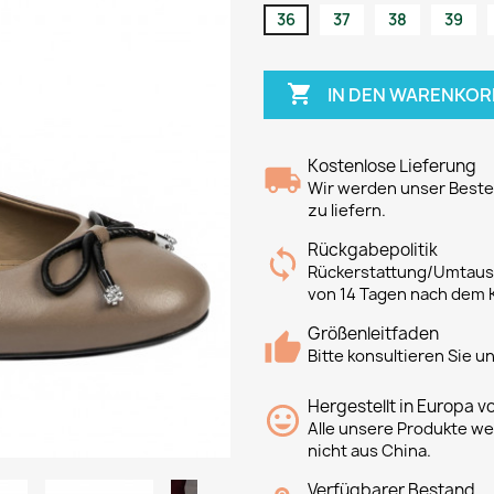
36
37
38
39

IN DEN WARENKOR
Kostenlose Lieferung
Wir werden unser Bestes
zu liefern.
Rückgabepolitik
Rückerstattung/Umtausc
von 14 Tagen nach dem 
Größenleitfaden
Bitte konsultieren Sie 
Hergestellt in Europa v
Alle unsere Produkte we
nicht aus China.
Verfügbarer Bestand