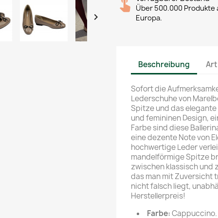
Über 500.000 Produkte a

Europa.
Beschreibung
Art
Sofort die Aufmerksamkei
Lederschuhe von Marelb
Spitze und das elegante 
und femininen Design, ei
Farbe sind diese Ballerin
eine dezente Note von E
hochwertige Leder verlei
mandelförmige Spitze br
zwischen klassisch und z
das man mit Zuversicht 
nicht falsch liegt, unabh
Herstellerpreis!
Farbe:
Cappuccino.