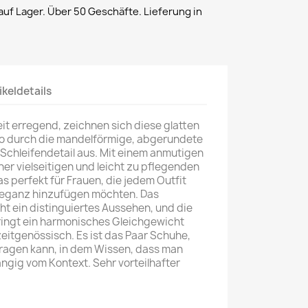
uf Lager. Über 50 Geschäfte. Lieferung in
ikeldetails
t erregend, zeichnen sich diese glatten
o durch die mandelförmige, abgerundete
Schleifendetail aus. Mit einem anmutigen
ner vielseitigen und leicht zu pflegenden
as perfekt für Frauen, die jedem Outfit
leganz hinzufügen möchten. Das
ht ein distinguiertes Aussehen, und die
ingt ein harmonisches Gleichgewicht
eitgenössisch. Es ist das Paar Schuhe,
tragen kann, in dem Wissen, dass man
ängig vom Kontext. Sehr vorteilhafter