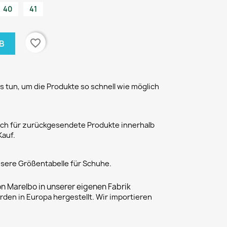
40
41
favorite_border
B
 tun, um die Produkte so schnell wie möglich
h für zurückgesendete Produkte innerhalb
Kauf.
unsere Größentabelle für Schuhe.
on Marelbo in unserer eigenen Fabrik
rden in Europa hergestellt. Wir importieren