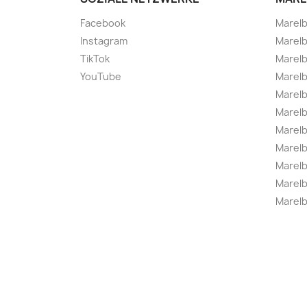
Facebook
Marel
Instagram
Marelb
TikTok
Marel
YouTube
Marelb
Marelb
Marel
Marel
Marelbo
Marelb
Marel
Marelb