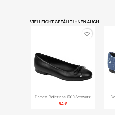
VIELLEICHT GEFÄLLT IHNEN AUCH
favorite_border
Vorschau

Damen-Ballerinas 1309 Schwarz
Da
84 €