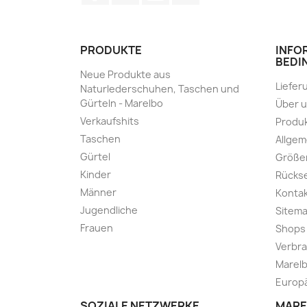
PRODUKTE
INFO
BEDI
Neue Produkte aus
Liefer
Naturlederschuhen, Taschen und
Gürteln - Marelbo
Über 
Verkaufshits
Produk
Taschen
Allge
Gürtel
Größe
Kinder
Rücks
Männer
Kontak
Jugendliche
Sitem
Frauen
Shops
Verbra
Marelb
Europä
SOZIALE NETZWERKE
MARE