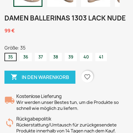
DAMEN BALLERINAS 1303 LACK NUDE
99 €
Größe: 35
35
36
37
38
39
40
41

favorite_border
IN DEN WARENKORB
Kostenlose Lieferung
Wir werden unser Bestes tun, um die Produkte so
schnell wie möglich zu liefern.
Rückgabepolitik
Rückerstattung/Umtausch für zurückgesendete
Produkte innerhalb von 14 Tagen nach dem Kauf.