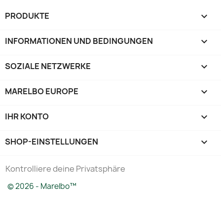
PRODUKTE

INFORMATIONEN UND BEDINGUNGEN

SOZIALE NETZWERKE

MARELBO EUROPE

IHR KONTO

SHOP-EINSTELLUNGEN
keyboard_arrow_down
Kontrolliere deine Privatsphäre
© 2026 - Marelbo™