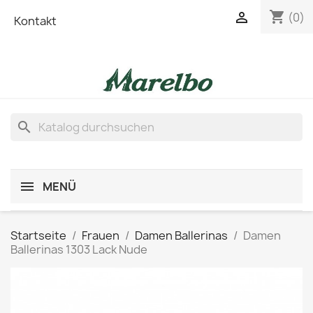
shopping_cart

(0)
Kontakt
search
MENÜ
Startseite
Frauen
Damen Ballerinas
Damen
Ballerinas 1303 Lack Nude