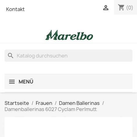
shopping_cart

(0)
Kontakt
search
MENÜ
Startseite
Frauen
Damen Ballerinas
Damenballerinas 6027 Cyclam Perlmutt