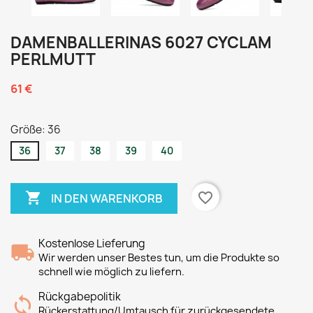
DAMENBALLERINAS 6027 CYCLAM
PERLMUTT
61 €
Größe: 36
36
37
38
39
40

favorite_border
IN DEN WARENKORB
Kostenlose Lieferung
Wir werden unser Bestes tun, um die Produkte so
schnell wie möglich zu liefern.
Rückgabepolitik
Rückerstattung/Umtausch für zurückgesendete