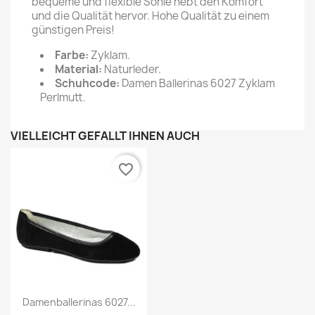
bequeme und flexible Sohle hebt den Komfort
und die Qualität hervor. Hohe Qualität zu einem
günstigen Preis!
Farbe:
Zyklam.
Material:
Naturleder.
Schuhcode:
Damen Ballerinas 6027 Zyklam
Perlmutt.
VIELLEICHT GEFÄLLT IHNEN AUCH
favorite_border
Damenballerinas 6027...