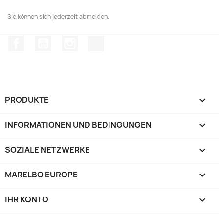
Sie können sich jederzeit abmelden.
Facebook
YouTube
Instagram
TikTok
PRODUKTE

INFORMATIONEN UND BEDINGUNGEN

SOZIALE NETZWERKE

MARELBO EUROPE

IHR KONTO
